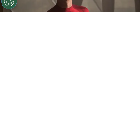
©
Chuck Zlotnick
Tom Holland podría protagonizar
Spider-Man 4.
Por
Federico Carestia
Tom Holland
, reconocido actor por su papel
como
Spider-Man
, fue el centro de atención en
el Festival Internacional de Cine Sands
donde
se presentó como invitado de honor. El festival
dio inicio con la proyección de
“Última