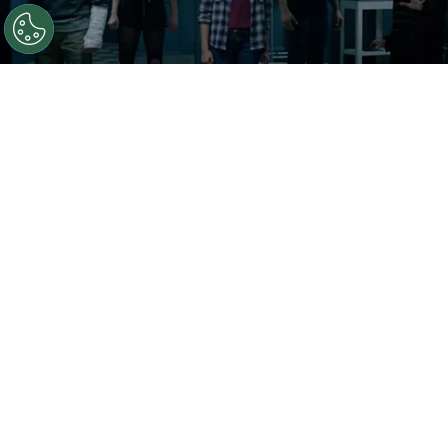
©
IMDb
The New Mutants llega a Disney+
Por
Ezequiel Torres Policastro
The New Mutants
es una película que sufrió
muchos retrasos en su estreno originalhasta su
inminente llegadaala plataforma de
streaming
Disney+
. Un poco de historia: la
fotografía principal del film comenzó el 10 de
julio de 2017 y la mayoría del trabajo se realizó