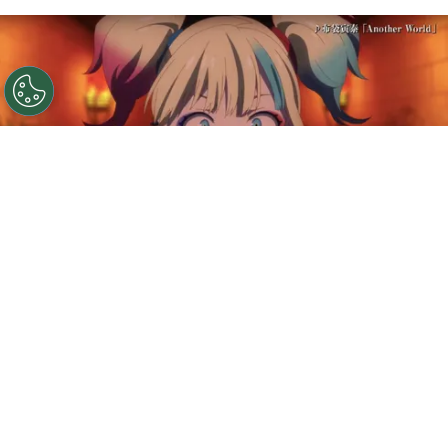
©
DC
Harley Quinn en Suicide Squad ISEKAI.
Por
Sebastián Medina
Apenas va un adelanto oficial y
Suicide Squad
ISEKAI
ya luce más impresionante que el resto
de las producciones animadas del siniestro