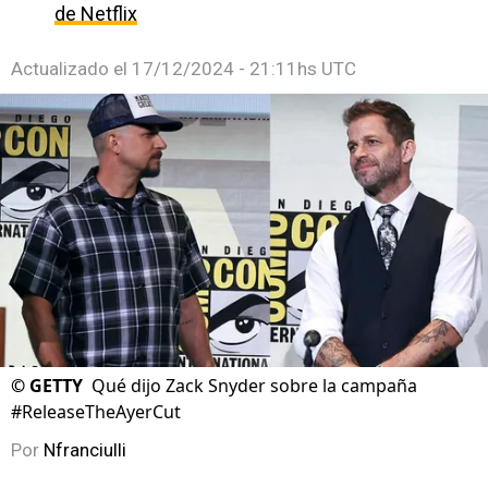
de Netflix
Actualizado el
17/12/2024 - 21:11hs UTC
©
GETTY
Qué dijo Zack Snyder sobre la campaña
#ReleaseTheAyerCut
Por
Nfranciulli