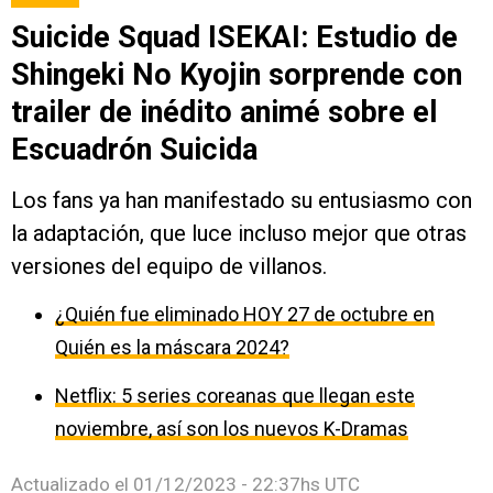
Suicide Squad ISEKAI: Estudio de
Shingeki No Kyojin sorprende con
trailer de inédito animé sobre el
Escuadrón Suicida
Los fans ya han manifestado su entusiasmo con
la adaptación, que luce incluso mejor que otras
versiones del equipo de villanos.
¿Quién fue eliminado HOY 27 de octubre en
Quién es la máscara 2024?
Netflix: 5 series coreanas que llegan este
noviembre, así son los nuevos K-Dramas
Actualizado el
01/12/2023 - 22:37hs UTC