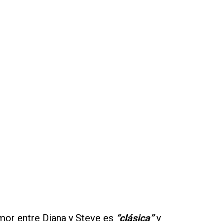
mor entre Diana y Steve es
“clásica”
y