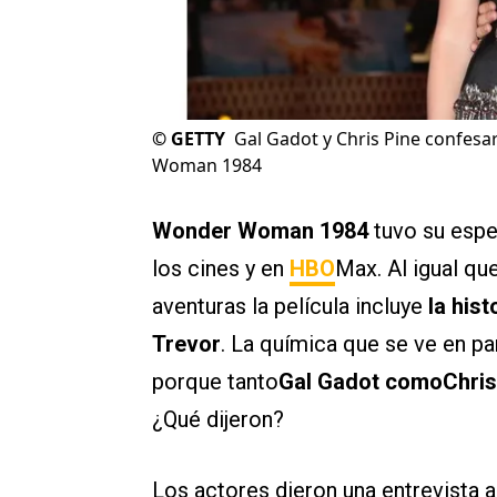
©
GETTY
Gal Gadot y Chris Pine confesa
Woman 1984
Wonder Woman 1984
tuvo su espe
los cines y en
HBO
Max. Al igual qu
aventuras la película incluye
la his
Trevor
. La química que se ve en pa
porque tanto
Gal Gadot comoChris 
¿Qué dijeron?
Los actores dieron una entrevista 