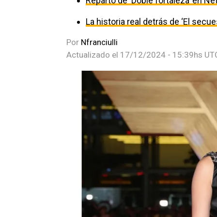
Reparto de ‘Doble fortaleza’ en Net
La historia real detrás de ‘El secu
Por
Nfranciulli
Actualizado el
17/12/2024 - 15:39hs UT