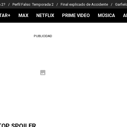
a 2?
Perfil Falso: Temporada 2
Final explicado de Accidente
Garfiel
TAR+
MAX
NETFLIX
PRIME VIDEO
MÚSICA
A
PUBLICIDAD
TOP SPOILER