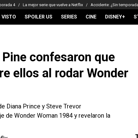
porada 4
La mejor serie que vuelve a Netflix
Accidente: ¿Sin temporad
 VISTO
SPOILER US
SERIES
CINE
DISNEY+
S
s Pine confesaron que
e ellos al rodar Wonder
 de Diana Prince y Steve Trevor
aje de Wonder Woman 1984 y revelaron la