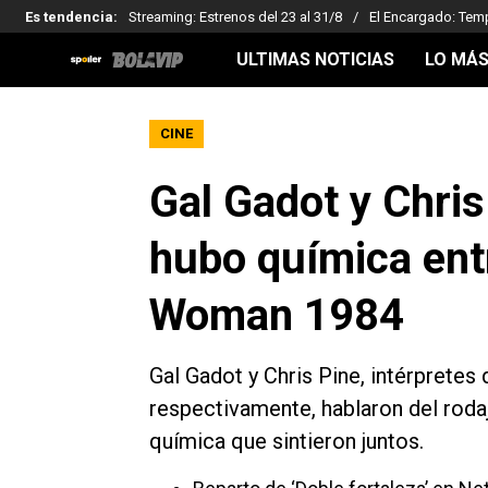
Es tendencia
:
Streaming: Estrenos del 23 al 31/8
El Encargado: Tem
ULTIMAS NOTICIAS
LO MÁS
CINE
Gal Gadot y Chri
hubo química entr
Woman 1984
Gal Gadot y Chris Pine, intérpretes
respectivamente, hablaron del rod
química que sintieron juntos.