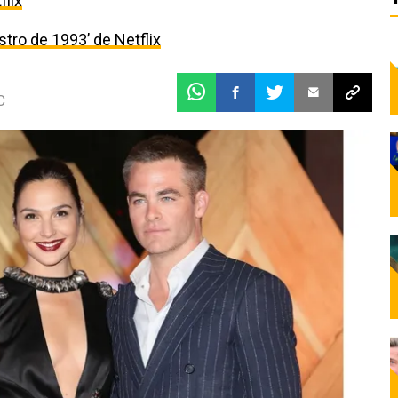
flix
estro de 1993’ de Netflix
C