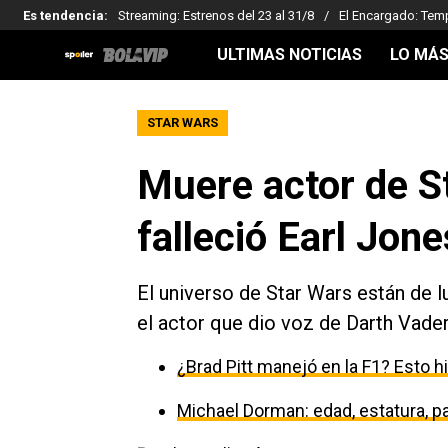
Es tendencia
:
Streaming: Estrenos del 23 al 31/8
El Encargado: Tem
ULTIMAS NOTICIAS
LO MÁS
STAR WARS
Muere actor de S
falleció Earl Jon
El universo de Star Wars están de l
el actor que dio voz de Darth Vader
¿Brad Pitt manejó en la F1? Esto h
Michael Dorman: edad, estatura, par