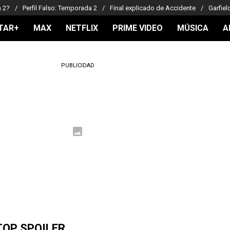
a 2?
Perfil Falso: Temporada 2
Final explicado de Accidente
Garfiel
TAR+
MAX
NETFLIX
PRIME VIDEO
MÚSICA
A
PUBLICIDAD
TOP SPOILER