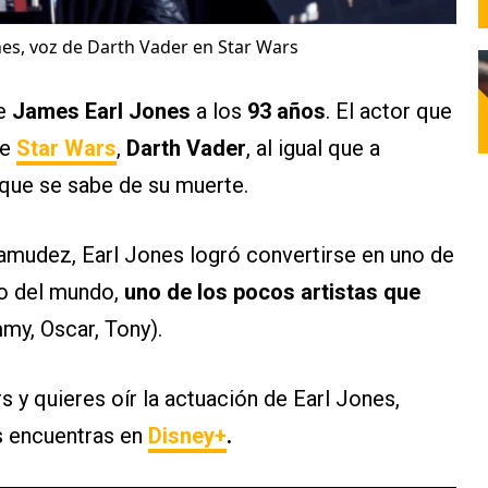
nes, voz de Darth Vader en Star Wars
de
James Earl Jones
a los
93 años
. El actor que
de
Star Wars
,
Darth Vader
, al igual que a
o que se sabe de su muerte.
tamudez, Earl Jones logró convertirse en uno de
ro del mundo,
uno de los pocos artistas que
y, Oscar, Tony).
s y quieres oír la actuación de Earl Jones,
as encuentras en
Disney+
.