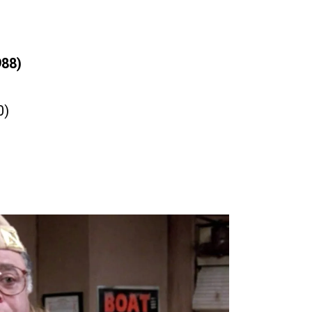
88)
0)