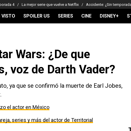
porada 4
La mejor serie que vuelve a Netflix
Accidente: ¿Sin temporad
 VISTO
SPOILER US
SERIES
CINE
DISNEY+
S
tar Wars: ¿De que
es, voz de Darth Vader?
uto, ya que se confirmó la muerte de Earl Jobes,
.
izo el actor en México
eja, series y más del actor de Territorial