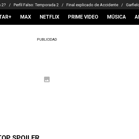
a 2?
Perfil Falso: Temporada 2
Final explicado de Accidente
Garfiel
TAR+
MAX
NETFLIX
PRIME VIDEO
MÚSICA
A
PUBLICIDAD
TOP SPOILER