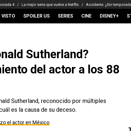
porada 4
La mejor serie que vuelve a Netflix
Accidente: ¿Sin temporad
 VISTO
SPOILER US
SERIES
CINE
DISNEY+
S
nald Sutherland?
iento del actor a los 88
nald Sutherland, reconocido por múltiples
cuál es la causa de su deceso.
izo el actor en México