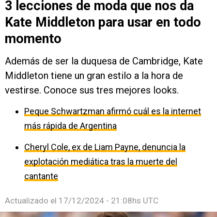
3 lecciones de moda que nos da
Kate Middleton para usar en todo
momento
Además de ser la duquesa de Cambridge, Kate
Middleton tiene un gran estilo a la hora de
vestirse. Conoce sus tres mejores looks.
Peque Schwartzman afirmó cuál es la internet
más rápida de Argentina
Cheryl Cole, ex de Liam Payne, denuncia la
explotación mediática tras la muerte del
cantante
Actualizado el
17/12/2024 - 21:08hs UTC