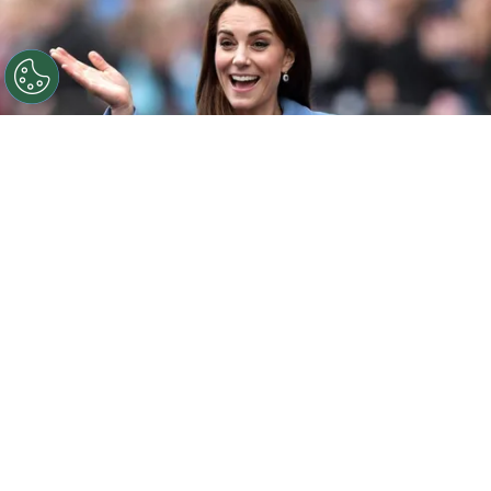
©
Getty
Kate Middleton
Por
Noelia Ríos
A pesar de que todavía no aparece en
The
Crown
,
Kate Middleton
forma parte de los
miembros seniors de la realeza.
Su matrimonio