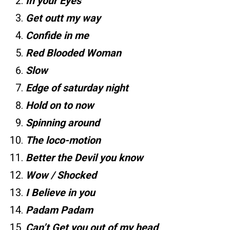
In your Eyes
Get outt my way
Confide in me
Red Blooded Woman
Slow
Edge of saturday night
Hold on to now
Spinning around
The loco-motion
Better the Devil you know
Wow / Shocked
I Believe in you
Padam Padam
Can’t Get you out of my head