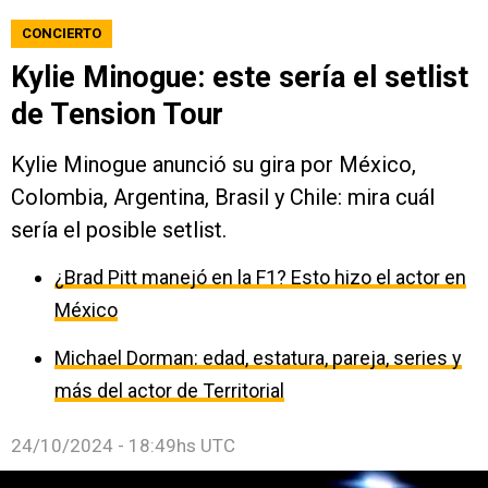
CONCIERTO
Kylie Minogue: este sería el setlist
de Tension Tour
Kylie Minogue anunció su gira por México,
Colombia, Argentina, Brasil y Chile: mira cuál
sería el posible setlist.
¿Brad Pitt manejó en la F1? Esto hizo el actor en
México
Michael Dorman: edad, estatura, pareja, series y
más del actor de Territorial
24/10/2024 - 18:49hs UTC