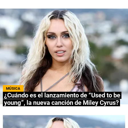
QUIENES SOMOS
|
STAFF
|
CONTACTO
|
Escribe en Spoiler
Términos y Condiciones
Políticas de Privacidad
Política Editorial
Ad Choices
Bolavip, al igual que Futbol Sites, es una
compañía perteneciente a Better Collective.
Todos los derechos reservados.
MÚSICA
¿Cuándo es el lanzamiento de “Used to be
young”, la nueva canción de Miley Cyrus?