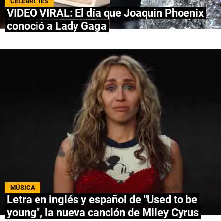
CELEBRITIES
VIDEO VIRAL: El día que Joaquin Phoenix
NETFLIX
conoció a Lady Gaga
PRIME VIDEO
APPLE TV+
MÚSICA
CELEBRITIES
PASATIEMPOS
INFLUENCERS
SPOILER US
MÚSICA
Letra en inglés y español de "Used to be
young", la nueva canción de Miley Cyrus