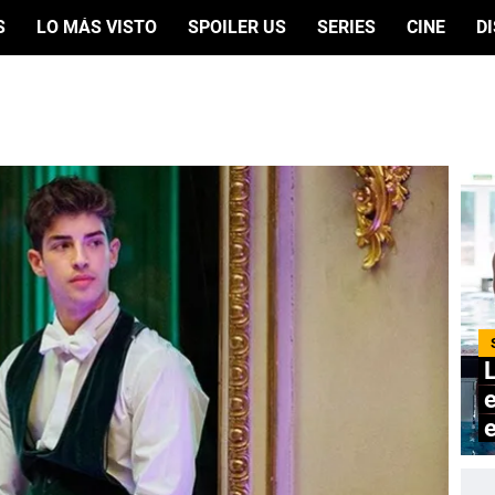
S
LO MÁS VISTO
SPOILER US
SERIES
CINE
D
e
e