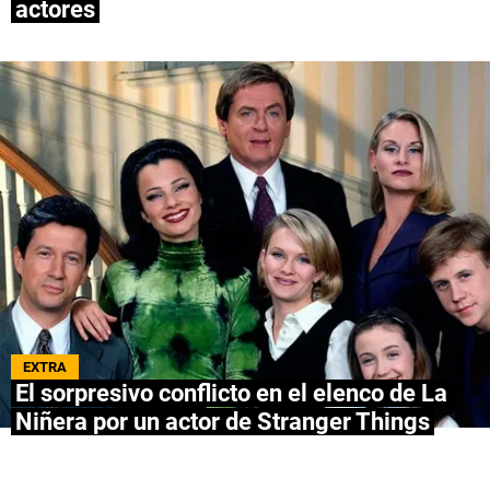
actores
QUIENES SOMOS
|
STAFF
|
CONTACTO
|
Escribe en Spoiler
Términos y Condiciones
Políticas de Privacidad
Política Editorial
Ad Choices
Bolavip, al igual que Futbol Sites, es una
compañía perteneciente a Better Collective.
Todos los derechos reservados.
EXTRA
El sorpresivo conflicto en el elenco de La
Niñera por un actor de Stranger Things