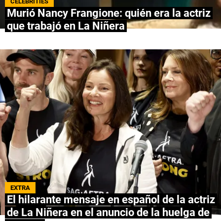
CELEBRITIES
Murió Nancy Frangione: quién era la actriz
NETFLIX
que trabajó en La Niñera
PRIME VIDEO
APPLE TV+
MÚSICA
CELEBRITIES
PASATIEMPOS
INFLUENCERS
SPOILER US
EXTRA
El hilarante mensaje en español de la actriz
de La Niñera en el anuncio de la huelga de