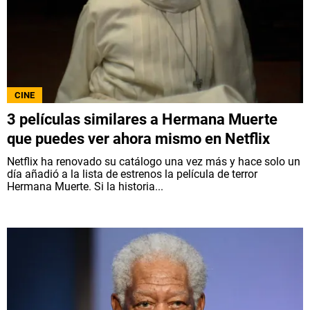
QUIENES SOMOS
|
STAFF
|
CONTACTO
|
Escribe en Spoiler
CINE
Términos y Condiciones
Políticas de Privacidad
3 películas similares a Hermana Muerte
Política Editorial
Ad Choices
que puedes ver ahora mismo en Netflix
Netflix ha renovado su catálogo una vez más y hace solo un
Bolavip, al igual que Futbol Sites, es una
día añadió a la lista de estrenos la película de terror
compañía perteneciente a Better Collective.
Hermana Muerte. Si la historia...
Todos los derechos reservados.