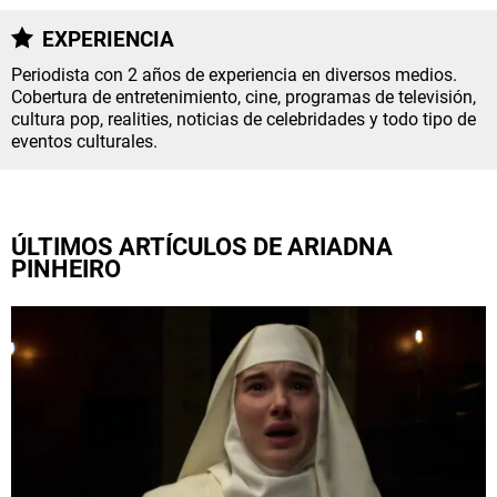
NETFLIX
EXPERIENCIA
Periodista con 2 años de experiencia en diversos medios.
PRIME VIDEO
Cobertura de entretenimiento, cine, programas de televisión,
cultura pop, realities, noticias de celebridades y todo tipo de
eventos culturales.
APPLE TV+
MÚSICA
ÚLTIMOS ARTÍCULOS DE ARIADNA
CELEBRITIES
PINHEIRO
PASATIEMPOS
INFLUENCERS
SPOILER US