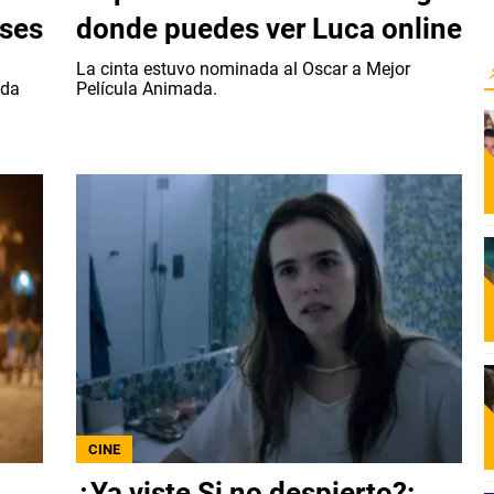
íses
donde puedes ver Luca online
á
La cinta estuvo nominada al Oscar a Mejor
ida
Película Animada.
CINE
¿Ya viste Si no despierto?: