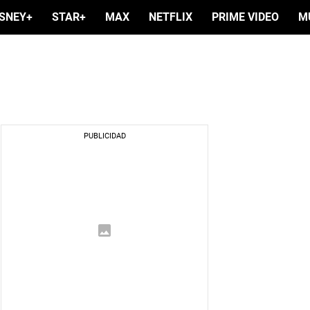
ISNEY+
STAR+
MAX
NETFLIX
PRIME VIDEO
M