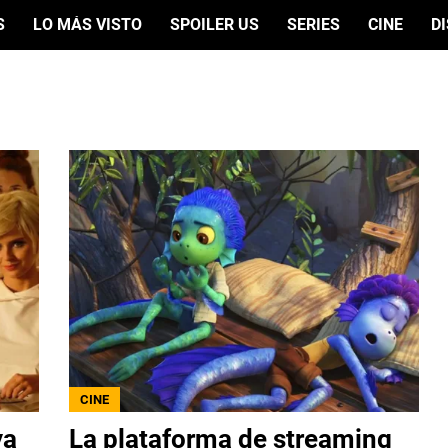
S
LO MÁS VISTO
SPOILER US
SERIES
CINE
D
CINE
ya
La plataforma de streaming