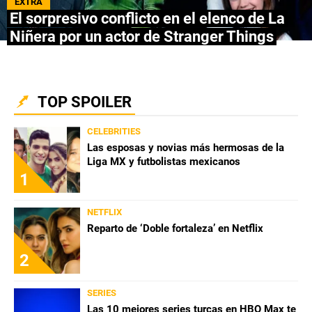
EXTRA
El sorpresivo conflicto en el elenco de La
NETFLIX
Niñera por un actor de Stranger Things
PRIME VIDEO
APPLE TV+
TOP SPOILER
MÚSICA
CELEBRITIES
Las esposas y novias más hermosas de la
CELEBRITIES
Liga MX y futbolistas mexicanos
1
PASATIEMPOS
NETFLIX
INFLUENCERS
Reparto de ‘Doble fortaleza’ en Netflix
SPOILER US
2
SERIES
Las 10 mejores series turcas en HBO Max te