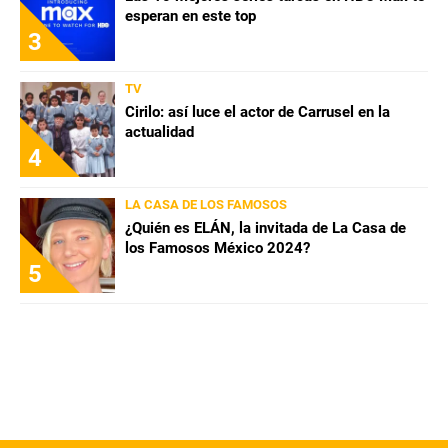
esperan en este top
3
QUIENES SOMOS
|
STAFF
|
CONTACTO
|
Escribe en Spoiler
TV
Cirilo: así luce el actor de Carrusel en la
actualidad
4
Términos y Condiciones
Políticas de Privacidad
Política Editorial
Ad Choices
LA CASA DE LOS FAMOSOS
¿Quién es ELÁN, la invitada de La Casa de
Bolavip, al igual que Futbol Sites, es una
los Famosos México 2024?
compañía perteneciente a Better Collective.
5
Todos los derechos reservados.