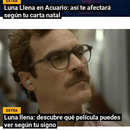
EXTRA
Luna Llena en Acuario: así te afectará
NETFLIX
según tu carta natal
PRIME VIDEO
APPLE TV+
MÚSICA
CELEBRITIES
PASATIEMPOS
INFLUENCERS
SPOILER US
EXTRA
Luna llena: descubre qué película puedes
ver según tu signo