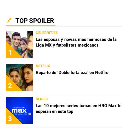
QUIENES SOMOS
|
STAFF
|
CONTACTO
|
TOP SPOILER
Escribe en Spoiler
CELEBRITIES
Las esposas y novias más hermosas de la
Términos y Condiciones
Políticas de Privacidad
Liga MX y futbolistas mexicanos
1
Política Editorial
Ad Choices
NETFLIX
Bolavip, al igual que Futbol Sites, es una
Reparto de ‘Doble fortaleza’ en Netflix
compañía perteneciente a Better Collective.
Todos los derechos reservados.
2
SERIES
Las 10 mejores series turcas en HBO Max te
esperan en este top
3