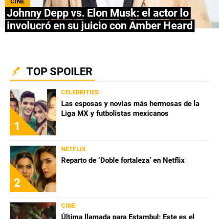
CINE
Johnny Depp vs. Elon Musk: el actor lo
NETFLIX
involucró en su juicio con Amber Heard
PRIME VIDEO
APPLE TV+
TOP SPOILER
MÚSICA
CELEBRITIES
Las esposas y novias más hermosas de la
CELEBRITIES
Liga MX y futbolistas mexicanos
1
PASATIEMPOS
NETFLIX
INFLUENCERS
Reparto de ‘Doble fortaleza’ en Netflix
SPOILER US
2
CINE
Última llamada para Estambul: Este es el