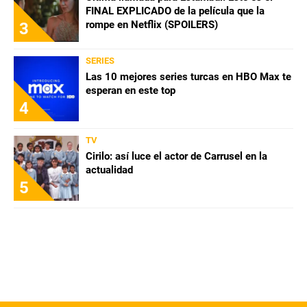
FINAL EXPLICADO de la película que la
rompe en Netflix (SPOILERS)
3
QUIENES SOMOS
|
STAFF
|
CONTACTO
|
Escribe en Spoiler
SERIES
Las 10 mejores series turcas en HBO Max te
esperan en este top
4
Términos y Condiciones
Políticas de Privacidad
Política Editorial
Ad Choices
TV
Cirilo: así luce el actor de Carrusel en la
Bolavip, al igual que Futbol Sites, es una
actualidad
compañía perteneciente a Better Collective.
5
Todos los derechos reservados.