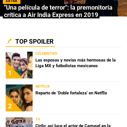
EXTRA
"Una película de terror": la premonitoria
NETFLIX
crítica a Air India Express en 2019
PRIME VIDEO
APPLE TV+
TOP SPOILER
MÚSICA
CELEBRITIES
Las esposas y novias más hermosas de la
CELEBRITIES
Liga MX y futbolistas mexicanos
1
PASATIEMPOS
NETFLIX
INFLUENCERS
Reparto de ‘Doble fortaleza’ en Netflix
SPOILER US
2
TV
Cirilo: así luce el actor de Carrusel en la