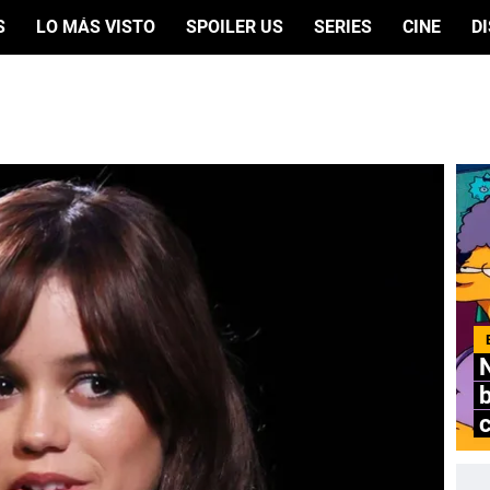
S
LO MÁS VISTO
SPOILER US
SERIES
CINE
D
N