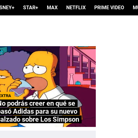
ISNEY+
STAR+
MAX
NETFLIX
PRIME VIDEO
M
EXTRA
o podrás creer en qué se
basó Adidas para su nuevo
calzado sobre Los Simpson