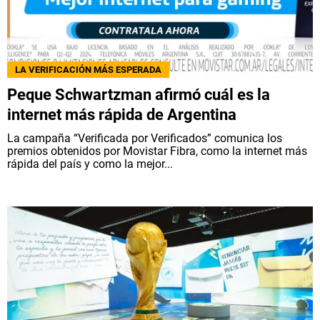
QUIENES SOMOS
|
STAFF
|
CONTACTO
|
Escribe en Spoiler
LA VERIFICACIÓN MÁS ESPERADA
Peque Schwartzman afirmó cuál es la
Términos y Condiciones
Políticas de Privacidad
internet más rápida de Argentina
Política Editorial
Ad Choices
La campaña “Verificada por Verificados” comunica los
premios obtenidos por Movistar Fibra, como la internet más
rápida del país y como la mejor...
Bolavip, al igual que Futbol Sites, es una
compañía perteneciente a Better Collective.
Todos los derechos reservados.