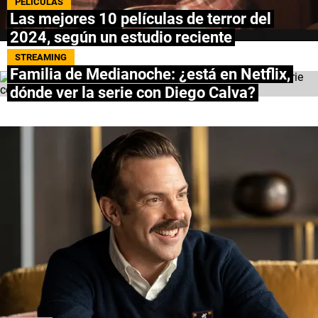
PELÍCULAS
Las mejores 10 películas de terror del
NETFLIX
2024, según un estudio reciente
PRIME VIDEO
STREAMING
Familia de Medianoche: ¿está en Netflix,
dónde ver la serie con Diego Calva?
APPLE TV+
MÚSICA
CELEBRITIES
PASATIEMPOS
INFLUENCERS
SPOILER US