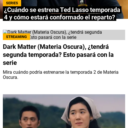
SERIES
¿Cuándo se estrena Ted Lasso temporada
QUIENES SOMOS
|
STAFF
|
CONTACTO
|
4 y cómo estará conformado el reparto?
Escribe en Spoiler
STREAMING
Términos y Condiciones
Políticas de Privacidad
Dark Matter (Materia Oscura), ¿tendrá
Política Editorial
Ad Choices
segunda temporada? Esto pasará con la
serie
Bolavip, al igual que Futbol Sites, es una
Mira cuándo podría estrenarse la temporada 2 de Materia
compañía perteneciente a Better Collective.
Oscura.
Todos los derechos reservados.