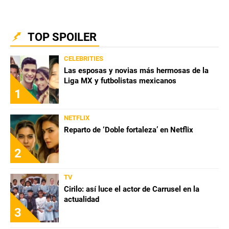
QUIENES SOMOS
|
STAFF
|
CONTACTO
|
TOP SPOILER
Escribe en Spoiler
CELEBRITIES
Las esposas y novias más hermosas de la
Términos y Condiciones
Políticas de Privacidad
Liga MX y futbolistas mexicanos
1
Política Editorial
Ad Choices
NETFLIX
Bolavip, al igual que Futbol Sites, es una
Reparto de ‘Doble fortaleza’ en Netflix
compañía perteneciente a Better Collective.
Todos los derechos reservados.
2
TV
Cirilo: así luce el actor de Carrusel en la
actualidad
3