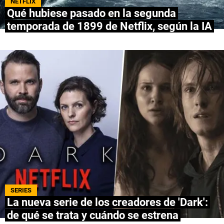
NETFLIX
Qué hubiese pasado en la segunda
NETFLIX
temporada de 1899 de Netflix, según la IA
PRIME VIDEO
APPLE TV+
MÚSICA
CELEBRITIES
PASATIEMPOS
INFLUENCERS
SPOILER US
SERIES
La nueva serie de los creadores de 'Dark':
de qué se trata y cuándo se estrena